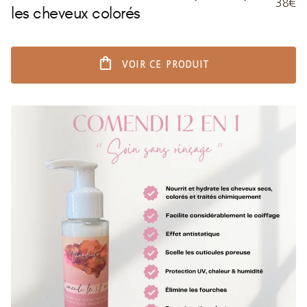
38€
les cheveux colorés
shopping_bag
VOIR CE PRODUIT